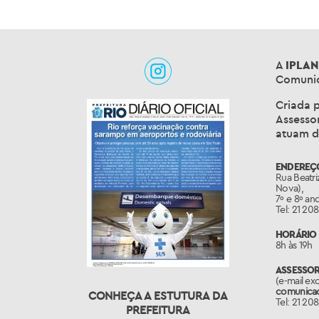
A
IPLAN
Comunic
Criada p
Assessor
atuam d
ENDEREÇ
Rua Beatri
Nova),
7º e 8º an
Tel: 21 20
HORÁRIO 
8h às 19h
ASSESSO
(e-mail ex
comunicaca
CONHEÇA A ESTUTURA DA
Tel: 21 20
PREFEITURA