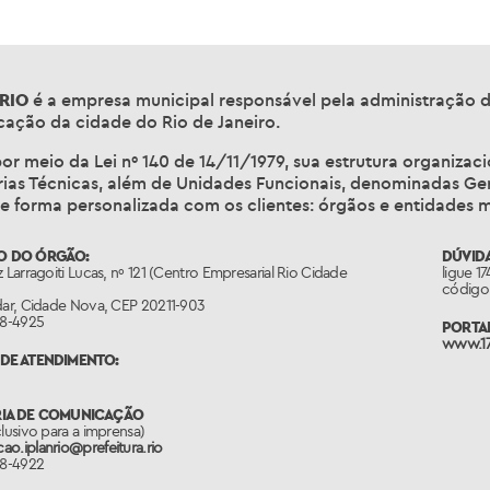
RIO
é a empresa municipal responsável pela administração d
ação da cidade do Rio de Janeiro.
or meio da Lei nº 140 de 14/11/1979, sua estrutura organizac
ias Técnicas, além de Unidades Funcionais, denominadas Gerê
e forma personalizada com os clientes: órgãos e entidades m
O DO ÓRGÃO:
DÚVIDA
z Larragoiti Lucas, nº 121 (Centro Empresarial Rio Cidade
ligue 1
código 
dar, Cidade Nova, CEP 20211-903
88-4925
PORTAL
www.17
DE ATENDIMENTO:
RIA DE COMUNICAÇÃO
clusivo para a imprensa)
o.iplanrio@prefeitura.rio
88-4922