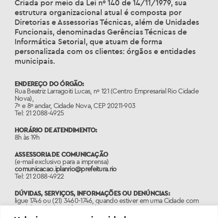
Criada por meio da Lei nº 140 de 14/11/1979, sua
estrutura organizacional atual é composta por
Diretorias e Assessorias Técnicas, além de Unidades
Funcionais, denominadas Gerências Técnicas de
Informática Setorial, que atuam de forma
personalizada com os clientes: órgãos e entidades
municipais.
ENDEREÇO DO ÓRGÃO:
Rua Beatriz Larragoiti Lucas, nº 121 (Centro Empresarial Rio Cidade
Nova),
7º e 8º andar, Cidade Nova, CEP 20211-903
Tel: 21 2088-4925
HORÁRIO DE ATENDIMENTO:
8h às 19h
ASSESSORIA DE COMUNICAÇÃO
(e-mail exclusivo para a imprensa)
comunicacao.iplanrio@prefeitura.rio
Tel: 21 2088-4922
DÚVIDAS, SERVIÇOS, INFORMAÇÕES OU DENÚNCIAS:
ligue 1746 ou (21) 3460-1746, quando estiver em uma Cidade com
o código de área diferente do 21.