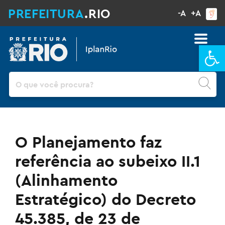
PREFEITURA
.RIO
-A
+A
Ba
Pesquisar
O Planejamento faz
referência ao subeixo II.1
(Alinhamento
Estratégico) do Decreto
45.385, de 23 de