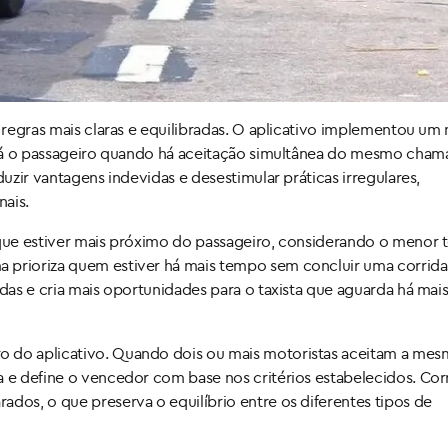
r regras mais claras e equilibradas. O aplicativo implementou um
derá o passageiro quando há aceitação simultânea do mesmo cham
duzir vantagens indevidas e desestimular práticas irregulares,
nais.
a que estiver mais próximo do passageiro, considerando o menor
 prioriza quem estiver há mais tempo sem concluir uma corrida
adas e cria mais oportunidades para o taxista que aguarda há ma
o do aplicativo. Quando dois ou mais motoristas aceitam a mes
a e define o vencedor com base nos critérios estabelecidos. Cor
ados, o que preserva o equilíbrio entre os diferentes tipos de