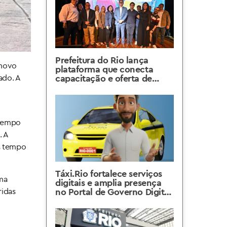
Prefeitura do Rio lança
 novo
plataforma que conecta
ado. A
capacitação e oferta de
emprego em um só lugar
 tempo
. A
is tempo
Táxi.Rio fortalece serviços
ma
digitais e amplia presença
ridas
no Portal de Governo Digital
do Rio