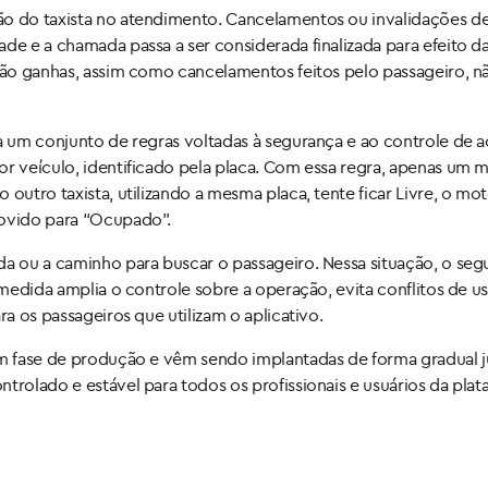
ão do taxista no atendimento. Cancelamentos ou invalidações d
de e a chamada passa a ser considerada finalizada para efeito da
 não ganhas, assim como cancelamentos feitos pelo passageiro, n
ia um conjunto de regras voltadas à segurança e ao controle de a
or veículo, identificado pela placa. Com essa regra, apenas um m
outro taxista, utilizando a mesma placa, tente ficar Livre, o mot
movido para “Ocupado”.
da ou a caminho para buscar o passageiro. Nessa situação, o se
 medida amplia o controle sobre a operação, evita conflitos de u
ra os passageiros que utilizam o aplicativo.
 em fase de produção e vêm sendo implantadas de forma gradual 
trolado e estável para todos os profissionais e usuários da plat