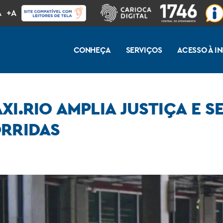
A
+A
CONHEÇA
SERVIÇOS
ACESSO À 
XI.RIO AMPLIA JUSTIÇA E 
ORRIDAS
nça na distribuição das corridas