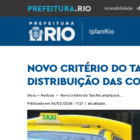
PREFEITURA
.RIO
-
Acessibilidade
NOVO CRITÉRIO DO TA
DISTRIBUIÇÃO DAS C
Início
>
Notícias
>
Novo critério do Taxi.Rio amplia justiça e segura
Publicado em 06/02/2026 - 11:21
|
Atualizado