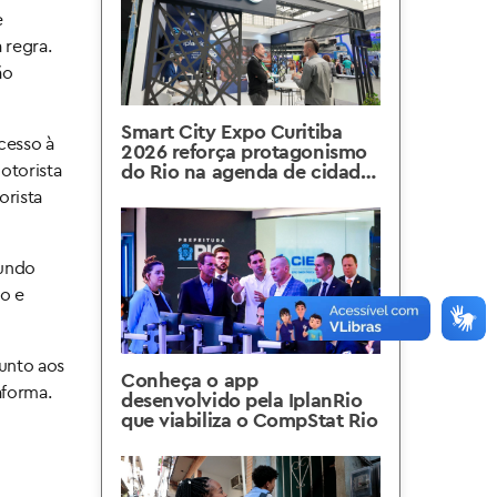
e
 regra.
ão
Smart City Expo Curitiba
cesso à
2026 reforça protagonismo
otorista
do Rio na agenda de cidades
inteligentes
orista
gundo
so e
junto aos
Conheça o app
aforma.
desenvolvido pela IplanRio
que viabiliza o CompStat Rio