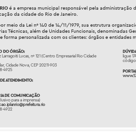
RIO
é a empresa municipal responsável pela administração d
ação da cidade do Rio de Janeiro.
or meio da Lei nº 140 de 14/11/1979, sua estrutura organizac
ias Técnicas, além de Unidades Funcionais, denominadas Gerê
e forma personalizada com os clientes: órgãos e entidades m
O DO ÓRGÃO:
DÚVIDA
z Larragoiti Lucas, nº 121 (Centro Empresarial Rio Cidade
ligue 1
código 
dar, Cidade Nova, CEP 20211-903
88-4925
PORTAL
www.17
DE ATENDIMENTO:
RIA DE COMUNICAÇÃO
clusivo para a imprensa)
o.iplanrio@prefeitura.rio
88-4922