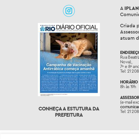
A
IPLAN
Comunic
Criada p
Assessor
atuam d
ENDEREÇ
Rua Beatri
Nova),
7º e 8º an
Tel: 21 20
HORÁRIO 
8h às 19h
ASSESSO
(e-mail ex
comunicaca
CONHEÇA A ESTUTURA DA
Tel: 21 20
PREFEITURA