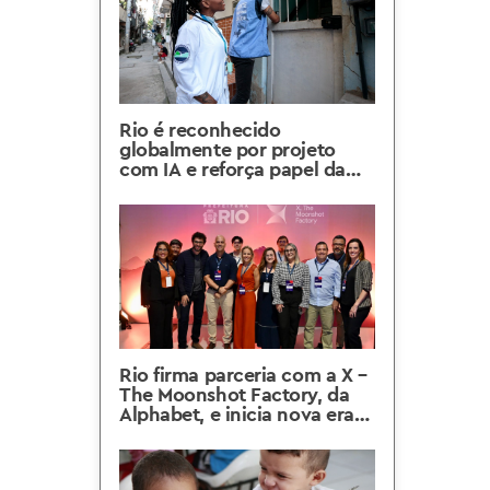
Rio é reconhecido
globalmente por projeto
com IA e reforça papel da
IplanRio na inovação pública
Rio firma parceria com a X –
The Moonshot Factory, da
Alphabet, e inicia nova era
de inovação com apoio da
IplanRio